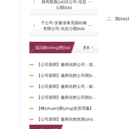
易有限責(zé)任公司-信息
公開(kāi)
二、開(kā
子公司-安徽省泰克薩紡織
有限公司-信息公開(kāi)
資訊動(dòng)態(tài)
更多
【公司新聞】徽商化輕公司：抓實(shí)開(kāi)門(mén)教育 篤行實(shí)干辦實(shí)事
【公司新聞】徽商化輕公司開(kāi)展蘇北紡織企業(yè)專(zhuān)項(xiàng)走訪調(diào)研
【公司新聞】徽商化輕公司：銀河公園春意濃 巾幗芳華綻新顏
【公司新聞】徽商化輕公司開(kāi)展廉潔教育主題黨日活動(dòng)
【轉(zhuǎn)應(yīng)急管理廳】氣溫回升，直沖35℃！
【公司新聞】徽商化輕抓實(shí)安全培訓(xùn)演練 層層筑牢安全生產(chǎn)防線